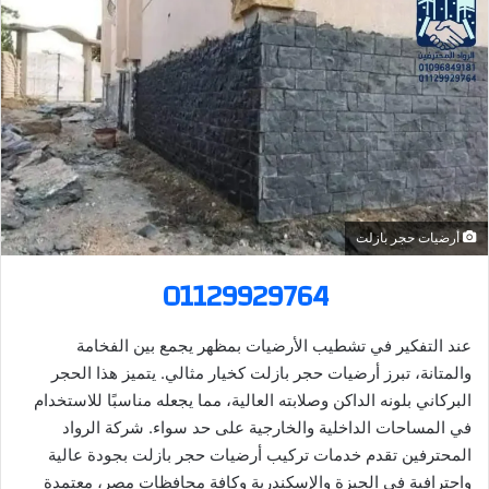
ل
ب
ر
ي
د
ا
إ
ل
ك
أرضيات حجر بازلت
ت
ر
01129929764
و
ن
عند التفكير في تشطيب الأرضيات بمظهر يجمع بين الفخامة
ي
والمتانة، تبرز أرضيات حجر بازلت كخيار مثالي. يتميز هذا الحجر
ا
البركاني بلونه الداكن وصلابته العالية، مما يجعله مناسبًا للاستخدام
في المساحات الداخلية والخارجية على حد سواء. شركة الرواد
المحترفين تقدم خدمات تركيب أرضيات حجر بازلت بجودة عالية
واحترافية في الجيزة والإسكندرية وكافة محافظات مصر، معتمدة