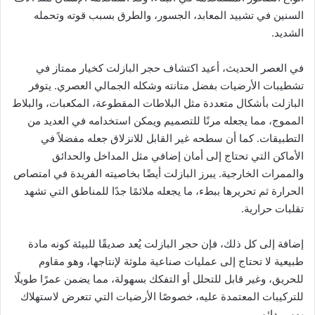
السنين في تشييد المعابد، الجسور، والطرق بسبب قوته وتحمله
الشديد.
في العصر الحديث، أعيد اكتشاف حجر البازلت كخيار ممتاز في
تشطيبات الأرضيات بفضل متانته وشكله الجمالي العصري. يتوفر
البازلت بأشكال متعددة مثل البلاطات المقطوعة، المكعبات، والبلاط
المموج، مما يجعله مرنًا للتصميم ويمكن استخدامه في العديد من
التطبيقات. كما أن سطحه غير القابل للانزلاق جعله مفضلاً في
الأماكن التي تحتاج إلى أمان إضافي مثل المداخل والحدائق
والممرات الخارجية. يبرز البازلت أيضًا بخاصيته الفريدة في امتصاص
الحرارة ثم تحريرها ببطء، ما يجعله ملائمًا جدًا للمناطق التي تشهد
تقلبات حرارية.
إضافة إلى كل ذلك، فإن حجر البازلت يُعد صديقًا للبيئة كونه مادة
طبيعية لا تحتاج إلى عمليات صناعية ملوثة لإنتاجها، وهو مقاوم
للحريق، وغير قابل للتحلل أو التفكك بسهولة، مما يضمن عمرًا طويلًا
للتركيبات المعتمدة عليه، خصوصًا الأرضيات التي تتعرض لاستهلاك
يومي دائم.