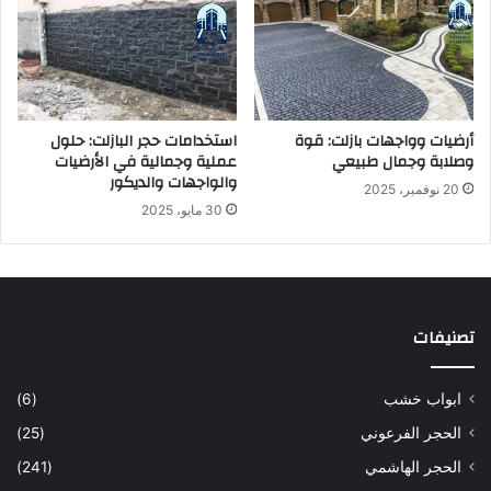
ل
ت
:
ح
ل
و
أرضيات وواجهات بازلت: قوة
استخدامات حجر البازلت: حلول
ل
وصلابة وجمال طبيعي
عملية وجمالية في الأرضيات
ع
والواجهات والديكور
20 نوفمبر، 2025
م
30 مايو، 2025
ل
ي
ة
و
ج
تصنيفات
م
ا
ل
ابواب خشب
(6)
ي
ة
الحجر الفرعوني
(25)
ف
الحجر الهاشمي
(241)
ي