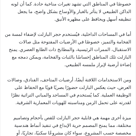
خصوصًا في المناطق التي تشهد تغيرات مناخية حادة. كما أن لونه
الداكن الطبيعي لا يتأثر بالغبار والأوساخ بشكل واضح، ما يجعل
تنظيفه أسهل ويحافظ على مظهره الأنيق.
أما في المساحات الداخلية، فيُستخدم حجر البازلت لإضفاء لمسة من
الفخامة والتميز، خصوصًا في الأرضيات المفتوحة مثل صالات
الاستقبال، الممرات الرئيسية، والمطابخ ذات الطابع العصري. يمنح
البازلت تلك المناطق إحساسًا بالثبات والفخامة، ويمكن دمجه مع
إضاءة أرضية لإبراز ملمسه الطبيعي.
ومن الاستخدامات اللافتة أيضًا، أرضيات المتاحف، الفنادق، وصالات
العرض، حيث يعكس البازلت حضورًا بصريًا قويًا مع الحفاظ على
الوظيفة العملية. كما يُستخدم في المساجد والمباني التراثية نظرًا
لقدرته على تحمل الزمن ومناسبته للهويات المعمارية الشرقية.
ميزة أخرى مهمة هي قابلية حجر البازلت للقص بأحجام وتصاميم
مختلفة، مما يمنح المصمم حرية الإبداع في تنفيذ أنماط هندسية
مخصصة حسب المشروع، سواء كان مشروعًا سكنيًا، تجاريًا، أو