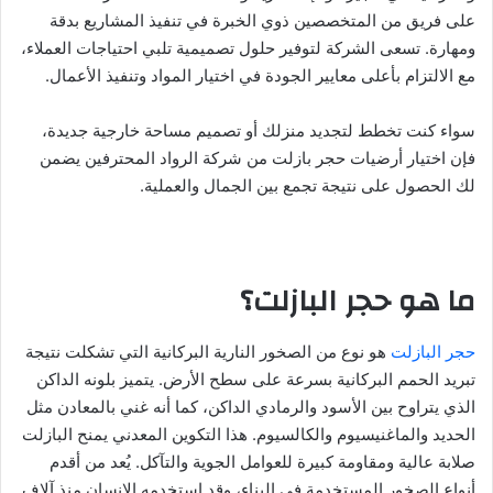
على فريق من المتخصصين ذوي الخبرة في تنفيذ المشاريع بدقة
ومهارة. تسعى الشركة لتوفير حلول تصميمية تلبي احتياجات العملاء،
مع الالتزام بأعلى معايير الجودة في اختيار المواد وتنفيذ الأعمال.
سواء كنت تخطط لتجديد منزلك أو تصميم مساحة خارجية جديدة،
فإن اختيار أرضيات حجر بازلت من شركة الرواد المحترفين يضمن
لك الحصول على نتيجة تجمع بين الجمال والعملية.
ما هو حجر البازلت؟
حجر البازلت
هو نوع من الصخور النارية البركانية التي تشكلت نتيجة
تبريد الحمم البركانية بسرعة على سطح الأرض. يتميز بلونه الداكن
الذي يتراوح بين الأسود والرمادي الداكن، كما أنه غني بالمعادن مثل
الحديد والماغنيسيوم والكالسيوم. هذا التكوين المعدني يمنح البازلت
صلابة عالية ومقاومة كبيرة للعوامل الجوية والتآكل. يُعد من أقدم
أنواع الصخور المستخدمة في البناء، وقد استخدمه الإنسان منذ آلاف