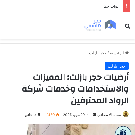
ابواب خشب داخلية فخمة
بحث عن
الق
الرئيسية
/
حجر بازلت
حجر بازلت
أرضيات حجر بازلت: المميزات
والاستخدامات وخدمات شركة
الرواد المحترفين
محمد الاسحاقي
أ
29 مايو، 2025
1٬450
4 دقائق
ر
س