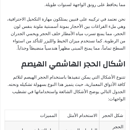
مما يحافظ على رونق الواجهة لسنوات طويلة.
نحن نعتمد في تركيبه على فنيين يمتلكون مهارة التكحيل الاحترافية،
وهي ملء الفراغات بين الأحجار بمونة أسمنتية ملونة بنفس لون
الحجر، مما يمنع تسرب مياه الأمطار خلف الحجر ويحمي الجدران
من الرطوبة. كما نستخدم ميزان الخيط والليزر للتأكد من استواء
السطح تماماً، مما يمنح المبنى مظهراً هندسياً منضبطاً وجذاباً.
اشكال الحجر الهاشمي الهيصم
تتنوع الأشكال التي يمكن تنفيذها باستخدام الحجر الهيصم لتلائم
كافة الأذواق المعمارية، حيث يتميز هذا النوع بسهولة تشكيله ونحته.
الجدول التالي يوضح الأشكال الشائعة واستخداماتها في تشطيب
الواجهات:
شكل الحجر
الاستخدام الأمثل
المميزات
الحجر