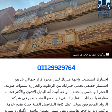
ل
ب
ر
ي
د
ا
إ
ل
ك
تركيب وتوريد حجر هاشمي
ت
ر
01129929764
و
ن
اختيارك لتشطيب واجهة منزلك ليس مجرد قرار جمالي بل هو
ي
استثمار حقيقي يحمي جدرانك من الرطوبة والحرارة لسنوات طويلة.
ا
الحجر الهاشمي بمختلف أنواعه أثبت أنه البديل الأقوى والأكثر فخامة
مقارنة بالدهانات التقليدية التي تبهت مع الوقت. نحن في شركة
الرواد المحترفين نتولى عنك كافة التفاصيل الفنية حيث نقدم خدمة
تركيب وتوريد حجر هاشمي بفرز ممتاز يضمن تناسق الألوان والمتانة