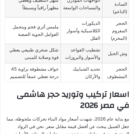
الواجهات المودرن
سهل التنظيف ويعطي
السادة
والمساحات الواسعة
مظهراً راقياً وبسيطاً
(الناعم)
الحجر
الديكورات
ملمس أثري فخم ويتحمل
المفروم
الكلاسيكية وأسوار
العوامل الجوية الصعبة
(المخرم)
الفلل
تشطيب القواعد
شكل صخري طبيعي يعطي
وش الجبل
والأسوار والبروزات
قوة وصلابة للمبنى
الحجر
تحديد الشبابيك
حواف مشطوفة بزاوية 45
المشطوف
والأركان
درجة تعطي عمقاً للتصميم
اسعار تركيب وتوريد حجر هاشمى
في مصر 2026
مع بداية عام 2026، شهدت أسعار مواد البناء تحركات ملحوظة، مما
جعل العميل يبحث عن أفضل قيمة مقابل سعر. نحن في الرواد
المحترفين نوفر معادلة صعبة تجمع بين خامات المحاجر الأصلية