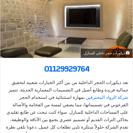
ر
ي
د
ا
إ
ل
ك
ديكورات حجر داخلي للمنازل
ت
ر
01129929764
و
ن
تعد ديكورات الحجر الداخلية من بين أكثر الخيارات شعبية لتحقيق
ي
جمالية فريدة وطابع أصيل في التصميمات المعمارية الحديثة. تتميز
ا
شركة الرواد المحترفين
بمهارة استثنائية في استخدام الحجر
الفرعوني في تصميماتها، مما يضفي لمسة من الفخامة والأصالة
على المساحات الداخلية للمنازل. سواء كنت تبحث عن طابع تقليدي
يحاكي التراث القديم أو تصميم عصري يجمع بين الأناقة والوظيفة،
تقدم الشركة حلولاً مبتكرة تلبي تطلعات كل عميل. دعونا نلقي نظرة