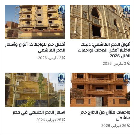
ز
ه
ا
ا
ت
ش
و
م
أ
ي
س
؟
ع
|
ألوان الحجر الهاشمي: دليلك
أفضل حجر للواجهات: أنواع وأسعار
ا
0
لاختيار أفضل الدرجات لواجهات
الحجر الهاشمي
ر
1
الفلل 2026
2 مارس، 2026
|
1
3 مارس، 2026
0
2
1
9
1
9
2
2
9
9
9
7
2
6
9
4
واجهات منازل من الخارج حجر
اسعار الحجر الطبيعي في مصر
7
هاشمي
25 فبراير، 2026
6
26 فبراير، 2026
4