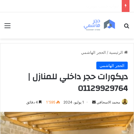
ابواب خشب داخلية فخمة
بحث عن
الق
الرئيسية
/
الحجر الهاشمي
الحجر الهاشمي
ديكورات حجر داخلي للمنازل |
01129929764
محمد الاسحاقي
أ
1 يوليو، 2024
1٬595
4 دقائق
ر
س
ل
ب