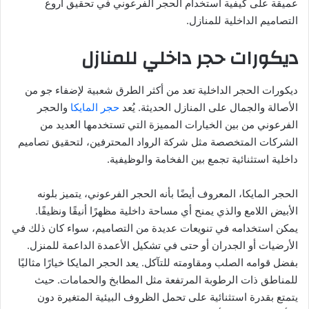
عميقة على كيفية استخدام الحجر الفرعوني في تحقيق أروع
التصاميم الداخلية للمنازل.
ديكورات حجر داخلي للمنازل
ديكورات الحجر الداخلية تعد من أكثر الطرق شعبية لإضفاء جو من
الأصالة والجمال على المنازل الحديثة. يُعد
حجر المايكا
والحجر
الفرعوني من بين الخيارات المميزة التي تستخدمها العديد من
الشركات المتخصصة مثل شركة الرواد المحترفين، لتحقيق تصاميم
داخلية استثنائية تجمع بين الفخامة والوظيفية.
الحجر المايكا، المعروف أيضًا بأنه الحجر الفرعوني، يتميز بلونه
الأبيض اللامع والذي يمنح أي مساحة داخلية مظهرًا أنيقًا ونظيفًا.
يمكن استخدامه في تنويعات عديدة من التصاميم، سواء كان ذلك في
الأرضيات أو الجدران أو حتى في تشكيل الأعمدة الداعمة للمنزل.
بفضل قوامه الصلب ومقاومته للتآكل. يعد الحجر المايكا خيارًا مثاليًا
للمناطق ذات الرطوبة المرتفعة مثل المطابخ والحمامات. حيث
يتمتع بقدرة استثنائية على تحمل الظروف البيئية المتغيرة دون