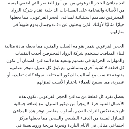
تُعد مدافئ الحجر الفرعوني من بين أبرز العناصر التي تُضفي لمسة
من الأصالة والفخامة على المساحات الداخلية. تقدم شركة الرواد
المحترفين تصاميم استثنائية لمدافئ الحجر الفرعوني. مما يجعلها
خيارًا مثاليًا لأولئك الذين يبحثون عن دفء وجمال يدوم طويلاً في
منازلهم.
الحجر الفرعوني يتميز بقوامه الصلب والمتين، مما يجعله مادة مثالية
لبناء المدافئ. تستخدم شركة الرواد المحترفين أحدث التقنيات
والمهارات الحرفية في تصميم وتنفيذ هذه المدافئ. لضمان أن تكون
كل قطعة لا تُشبه أخرى وتتماشى مع ذوق كل عميل. تتوفر تصاميم
متنوعة تتناسب مع أساليب الديكور المختلفة. سواء كانت تقليدية أو
عصرية، مما يسمح للعملاء باختيار الأنسب لمنزلهم.
بفضل تفرد كل قطعة من مدافئ الحجر الفرعوني، تكون هذه
الأعمال الفنية جزءًا لا يتجزأ من ديكور المنزل، مع إضافة جمالية
تاريخية تعكس التراث القديم بأسلوب معاصر. توفر هذه المدافئ
للمنازل لمسة من الدفء الطبيعي والسحر. مما يجعلها مركز
اجتماعي مثالي في الأيام الباردة وتجربة مريحة ورومانسية في