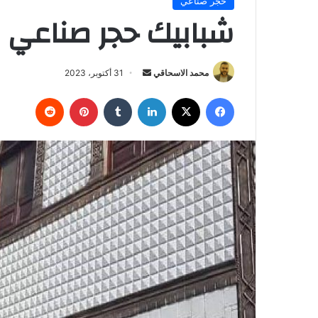
حجر صناعي
شبابيك حجر صناعي | 1129929764
محمد الاسحاقي
أ
31 أكتوبر، 2023
ر
فيسبوك
‫X
لينكدإن
‏Tumblr
بينتيريست
‏Reddit
س
ل
ب
ر
ي
د
ا
إ
ل
ك
ت
ر
و