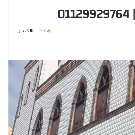
0
1٬719
5 دقائق