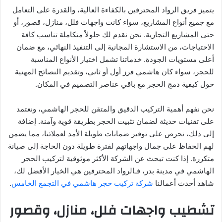
يتميز فريق الرواد المحترفين بالكفاءة العالية، والقدرة على التعامل
مع جميع أنواع المشاريع، سواء كانت واجهات فلل، منازل، قصور، أو
حتى المشاريع التجارية. نحن نقدم لك حلولاً متكاملة تناسب كافة
الاحتياجات، من الاستشارة المجانية إلى التنفيذ النهائي، مع ضمان
أعلى مستويات الجودة. خدماتنا تشمل اختيار الأنواع المناسبة
للحجر، سواء كان هاشمي فرز أول أو ثاني، وتقديم النصائح المهنية
حول كيفية دمج الحجر مع باقي عناصر التصميم في المكان.
نحن نفهم أهمية التركيب الدقيق والمتقن للحجر الهاشمي، ونعتمد
على تقنيات حديثة لضمان تثبيت الحجر بطريقة قوية وآمنة. إضافة
إلى ذلك، نحرص على توفير ضمانات طويلة الأمد لعملائنا، مما يضمن
لهم الحفاظ على جمال واجهاتهم لفترة طويلة دون الحاجة إلى صيانة
متكررة. إذا كنت تبحث عن الشركة الأكثر موثوقية لتركيب الحجر
الهاشمي في مدينة بدر، فـالرواد المحترفين هي الخيار الأفضل لك،
شاهد أحدث أعمالنا
شركة تركيب حجر هاشمي في التجمع الخامس
.
تشطيب واجهات فلل، منازل، وقصور