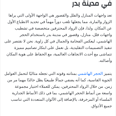
في مدينة بدر
تعد واجهات المنازل والفلل والقصور هي الواجهة الأولى التي يراها
الزوار والمارة، مما يجعلها تلعب دوراً مهماً في تحديد الانطباع الأول
عن المكان. ولذا، فإن الرواد المحترفين متخصصة في تشطيب
واجهات فلل، منازل، وقصور في مدينة بدر باستخدام الحجر
الهاشمي، ليعكس الفخامة والجمال في كل زاوية. نحن لا نقتصر على
تنفيذ التصميمات التقليدية، بل نعمل على ابتكار تصاميم مميزة
تتماشى مع أحدث الاتجاهات العالمية، مع الحفاظ على هوية المكان
وأصالته.
يتميز
الحجر الهاشمي
بمتانته وقوته التي تجعله مثاليًا لتحمل العوامل
الجوية القاسية، كما أنه يضفي جمالًا طبيعيًا يظل خالدًا مهما مر من
زمن. من خلال الرواد المحترفين، يمكن للعملاء اختيار مجموعة
واسعة من أنماط الحجر الهاشمي، بما في ذلك الأنماط الجدارية
الملساء أو المزخرفة، بالإضافة إلى الألوان المتعددة التي تناسب
جميع الأذواق.