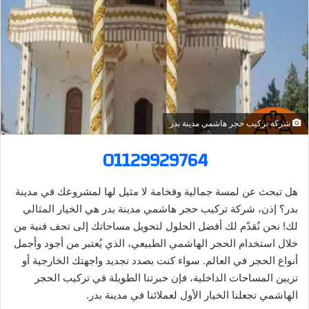
ر
ي
د
ا
إ
ل
ك
شركة تركيب حجر هاشمي مدينة بدر
ت
ر
01129929764
و
ن
هل تبحث عن لمسة جمالية وفخامة لا مثيل لها لمشروعك في مدينة
ي
بدر؟ إذن، شركة تركيب حجر هاشمي مدينة بدر هي الخيار المثالي
ا
لك! نحن نُقدّم لك أفضل الحلول لتحويل مساحاتك إلى تحف فنية من
خلال استخدام الحجر الهاشمي الطبيعي، الذي يُعتبر من أجود وأجمل
أنواع الحجر في العالم. سواء كنت بصدد تجديد واجهتك الخارجية أو
تزيين المساحات الداخلية، فإن خبرتنا الطويلة في تركيب الحجر
الهاشمي تجعلنا الخيار الأول لعملائنا في مدينة بدر.