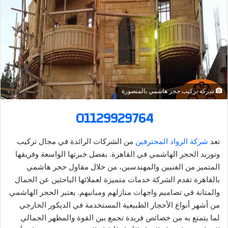
ر
ي
د
ا
إ
ل
ك
شركة تركيب حجر هاشمي بالمنصورة
ت
ر
01129929764
و
ن
تعد
شركة الرواد المحترفين
من الشركات الرائدة في مجال تركيب
ي
وتوريد الحجر الهاشمي في القاهرة. بفضل خبرتها الواسعة وفريقها
ا
المتميز من الفنيين والمهندسين، من خلال مقاول حجر هاشمي
بالقاهرة تقدم الشركة خدمات متميزة لعملائها الباحثين عن الجمال
والمتانة في تصاميم واجهات منازلهم ومبانيهم. يعتبر الحجر الهاشمي
من أشهر أنواع الأحجار الطبيعية المستخدمة في الديكور الخارجي
لما يتمتع به من خصائص فريدة تجمع بين القوة والمظهر الجمالي