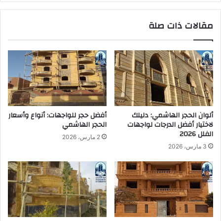
|
م
0
ي
مقالات ذات صلة
1
ب
1
ا
2
ل
9
ف
9
ي
2
و
9
م
7
|
6
0
ألوان الحجر الهاشمي: دليلك
أفضل حجر للواجهات: أنواع وأسعار
4
1
لاختيار أفضل الدرجات لواجهات
الحجر الهاشمي
1
الفلل 2026
2 مارس، 2026
2
3 مارس، 2026
9
9
2
9
7
6
4