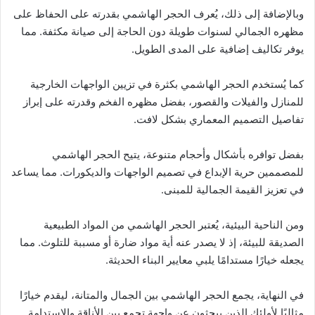
وبالإضافة إلى ذلك، يُعرف الحجر الهاشمي بقدرته على الحفاظ على
مظهره الجمالي لسنوات طويلة دون الحاجة إلى صيانة مكثفة. مما
يوفر تكاليف إضافية على المدى الطويل.
كما يُستخدم الحجر الهاشمي بكثرة في تزيين الواجهات الخارجية
للمنازل والفيلات والقصور، بفضل مظهره الفخم وقدرته على إبراز
تفاصيل التصميم المعماري بشكل لافت.
بفضل توافره بأشكال وأحجام متنوعة، يتيح الحجر الهاشمي
للمصممين حرية الإبداع في تصميم الواجهات والديكورات. مما يساعد
في تعزيز القيمة الجمالية للمبنى.
ومن الناحية البيئية، يُعتبر الحجر الهاشمي من المواد الطبيعية
الصديقة للبيئة، إذ لا يصدر عنه أية مواد ضارة أو مسببة للتلوث. مما
يجعله خيارًا مستدامًا يلبي معايير البناء الحديثة.
في النهاية، يجمع الحجر الهاشمي بين الجمال والمتانة، ليقدم خيارًا
مثاليًا لأولئك الذين يبحثون عن واجهة تجمع بين الأناقة والاستدامة.