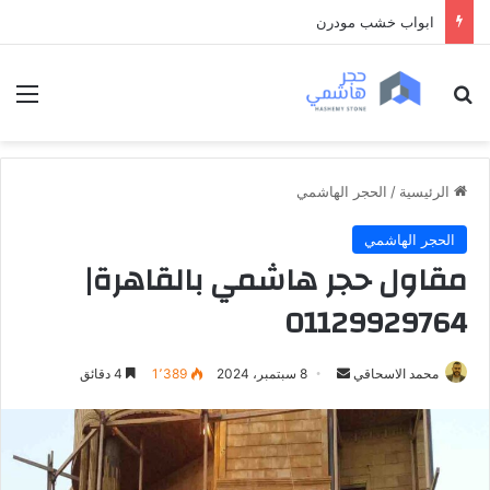
ابواب خشب داخلية فخمة
بحث عن
الق
الرئيسية
/
الحجر الهاشمي
الحجر الهاشمي
مقاول حجر هاشمي بالقاهرة|
01129929764
محمد الاسحاقي
أ
8 سبتمبر، 2024
1٬389
4 دقائق
ر
س
ل
ب