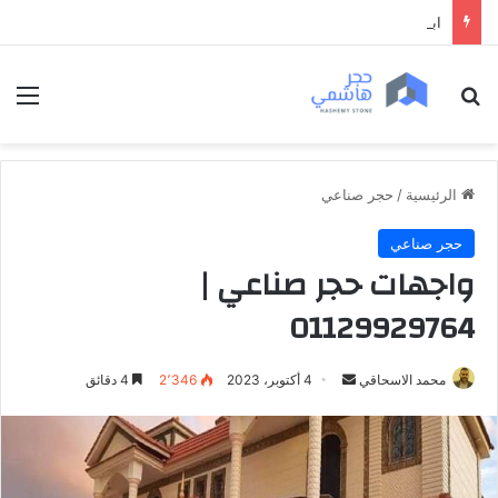
ابواب خشب داخلية فخمة
بحث عن
الق
الرئيسية
/
حجر صناعي
حجر صناعي
واجهات حجر صناعي |
01129929764
محمد الاسحاقي
أ
4 أكتوبر، 2023
2٬346
4 دقائق
ر
س
ل
ب