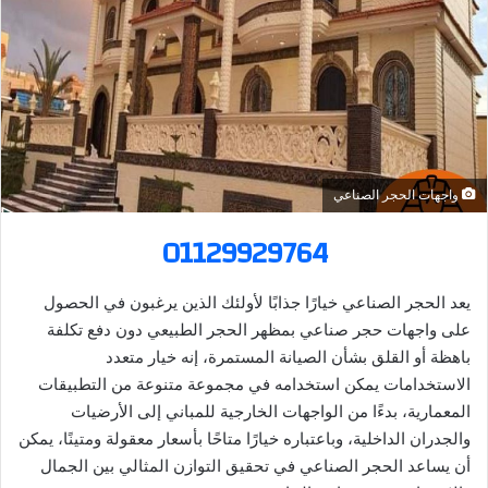
ر
ي
د
ا
إ
ل
ك
واجهات الحجر الصناعي
ت
ر
01129929764
و
ن
يعد الحجر الصناعي خيارًا جذابًا لأولئك الذين يرغبون في الحصول
ي
على واجهات حجر صناعي بمظهر الحجر الطبيعي دون دفع تكلفة
ا
باهظة أو القلق بشأن الصيانة المستمرة، إنه خيار متعدد
الاستخدامات يمكن استخدامه في مجموعة متنوعة من التطبيقات
المعمارية، بدءًا من الواجهات الخارجية للمباني إلى الأرضيات
والجدران الداخلية، وباعتباره خيارًا متاحًا بأسعار معقولة ومتينًا، يمكن
أن يساعد الحجر الصناعي في تحقيق التوازن المثالي بين الجمال