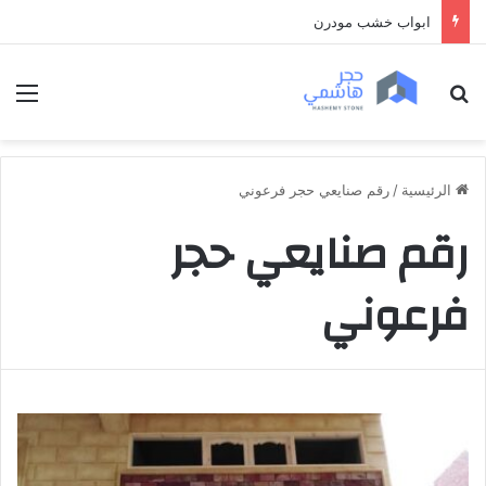
ابواب خشب مودرن
بحث عن
الق
الرئيسية
/
رقم صنايعي حجر فرعوني
رقم صنايعي حجر
فرعوني