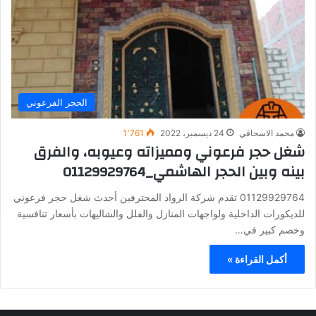
الحجر الفرعوني
محمد الاسحاقي
24 ديسمبر، 2022
1٬761
شغل حجر فرعوني ومميزاته وعيوبه، والفرق
بينه وبين الحجر الهاشمي_01129929764
01129929764 تقدم شركة الرواد المحترفين أحدث شغل حجر فرعوني
للديكورات الداخلية ولواجهات المنازل والفلل والشاليهات بأسعار تنافسية
وخصم كبير في…
أكمل القراءة »